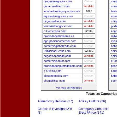
uruguaynegocios.com
Ofertar!
camp
ganamasdinero.com
Vendido!
zona
incubadoradeproyectos.com
$897
teni
equipodenegocios.com
Ofertar!
area
negocioideal.com
Vendido!
camp
formuladenegocio.com
Vendido!
part
e-Comercios.com
$2,000
zon
propiedadesbaleares.es
Ofertar!
rall
agrupacioncomercial.com
Ofertar!
miss
comercioglobalizado.com
Ofertar!
noti
PublicidadGratis.com
$2,500
sele
negocioscanada.com
Vendido!
sele
comercialcenter.com
Ofertar!
e-te
propiedadespuntadeleste.com
Vendido!
pesc
e-Oficina.com
Ofertar!
cade
clasenegocios.com
Ofertar!
futb
ecomercios.com
Vendido!
coch
Ver mas de Negocios
Todas las Categoria
Alimentos y Bebidas (37)
Artes y Cultura (26)
Ciencia e InvestigaciÃ³n
Compras y Comercio
(8)
ElectrÃ³nico (341)