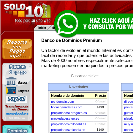
Banco de Dominios Premium
Un factor de éxito en el mundo Internet es con
fácil de recordar y que potencie las actividade
Más de 4000 nombres especialmente seleccion
marketing pueden ser adquiridos a precios pro
Buscar dominios:
Novedades
Nombre de dominio
Precio
Nomb
testdomain.com
Ofertar!
direc
fincasganaderas.com
$199
preve
propiedadeszaragoza.es
Ofertar!
guate
propiedadesvigo.es
Ofertar!
plata
propiedadesvalladolid.es
Ofertar!
muysa
propiedadesvalencia.es
$295
consu