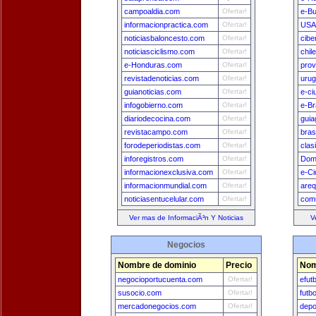
campoaldia.com
Ofertar!
e-B
informacionpractica.com
Ofertar!
USA
noticiasbaloncesto.com
Ofertar!
cibe
noticiasciclismo.com
Ofertar!
chil
e-Honduras.com
Ofertar!
prov
revistadenoticias.com
Ofertar!
uru
guianoticias.com
Ofertar!
e-ci
infogobierno.com
Ofertar!
e-Br
diariodecocina.com
Ofertar!
guia
revistacampo.com
Ofertar!
bras
forodeperiodistas.com
Ofertar!
clas
inforegistros.com
Ofertar!
Dom
informacionexclusiva.com
Ofertar!
e-Ci
informacionmundial.com
Ofertar!
areq
noticiasentucelular.com
Ofertar!
comu
Ver mas de InformaciÃ³n Y Noticias
V
Negocios
Nombre de dominio
Precio
Nom
negocioportucuenta.com
Ofertar!
efut
susocio.com
Ofertar!
futb
mercadonegocios.com
Ofertar!
depo