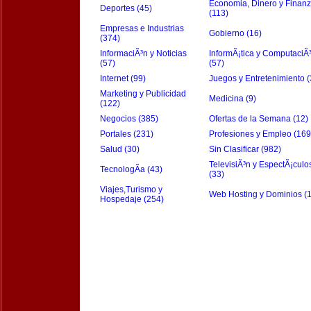
Economia, Dinero y Finan
Deportes (45)
(113)
Empresas e Industrias
Gobierno (16)
(374)
InformaciÃ³n y Noticias
InformÃ¡tica y ComputaciÃ
(57)
(57)
Internet (99)
Juegos y Entretenimiento (
Marketing y Publicidad
Medicina (9)
(122)
Negocios (385)
Ofertas de la Semana (12)
Portales (231)
Profesiones y Empleo (169
Salud (30)
Sin Clasificar (982)
TelevisiÃ³n y EspectÃ¡culo
TecnologÃ­a (43)
(33)
Viajes,Turismo y
Web Hosting y Dominios (
Hospedaje (254)