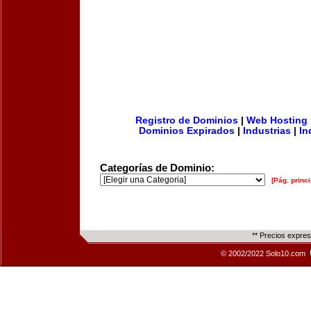
Registro de Dominios
|
Web Hosting
Dominios Expirados
|
Industrias
|
In
Categorías de Dominio:
[Pág. princi
** Precios expre
© 2002/2022 Solo10.com