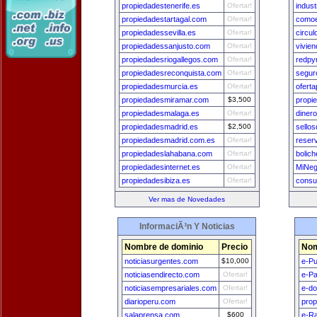
propiedadestenerife.es
Ofertar!
indus
propiedadestartagal.com
Ofertar!
comoe
propiedadessevilla.es
Ofertar!
circu
propiedadessanjusto.com
Ofertar!
vivien
propiedadesriogallegos.com
Ofertar!
redpy
propiedadesreconquista.com
Ofertar!
segur
propiedadesmurcia.es
Ofertar!
ofert
propiedadesmiramar.com
$3,500
propi
propiedadesmalaga.es
Ofertar!
diner
propiedadesmadrid.es
$2,500
sello
propiedadesmadrid.com.es
Ofertar!
reser
propiedadeslahabana.com
Ofertar!
bolich
propiedadesinternet.es
Ofertar!
MiNeg
propiedadesibiza.es
Ofertar!
consu
Ver mas de Novedades
InformaciÃ³n Y Noticias
Nombre de dominio
Precio
Nom
noticiasurgentes.com
$10,000
e-Pu
noticiasendirecto.com
Ofertar!
e-P
noticiasempresariales.com
Ofertar!
e-do
diarioperu.com
Ofertar!
prop
salaprensa.com
$600
e-Ra