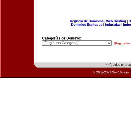
Registro de Dominios
|
Web Hosting
|
D
Dominios Expirados
|
Industrias
|
Indu
Categorías de Dominio:
[Pág. princi
** Precios expre
© 2002/2022 Solo10.com