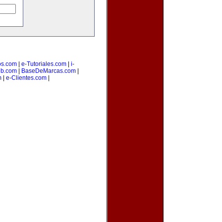
os.com
|
e-Tutoriales.com
|
i-
b.com
|
BaseDeMarcas.com
|
m
|
e-Clientes.com
|