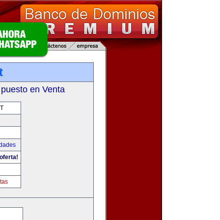
t
 puesto en Venta
T
udades
oferta!
tas