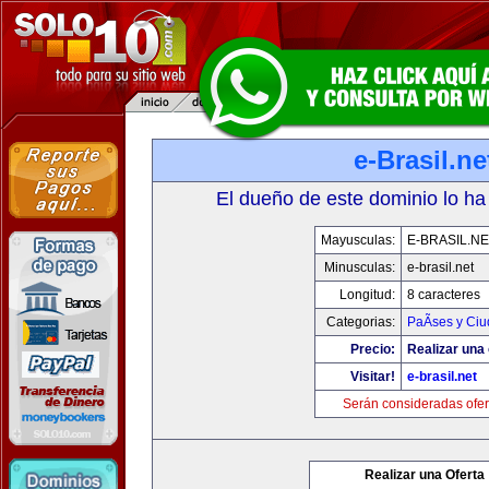
e-Brasil.ne
El dueño de este dominio lo ha
Mayusculas:
E-BRASIL.NE
Minusculas:
e-brasil.net
Longitud:
8 caracteres
Categorias:
PaÃ­ses y Ci
Precio:
Realizar una 
Visitar!
e-brasil.net
Serán consideradas ofer
Realizar una Oferta