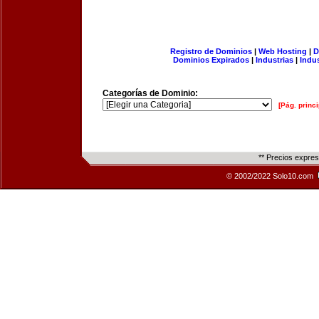
Registro de Dominios
|
Web Hosting
|
D
Dominios Expirados
|
Industrias
|
Indu
Categorías de Dominio:
[Pág. princi
** Precios expre
© 2002/2022 Solo10.com