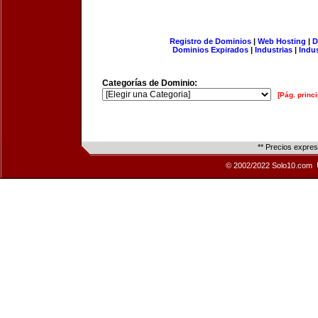
Registro de Dominios
|
Web Hosting
|
D
Dominios Expirados
|
Industrias
|
Indu
Categorías de Dominio:
[Pág. princi
** Precios expre
© 2002/2022 Solo10.com