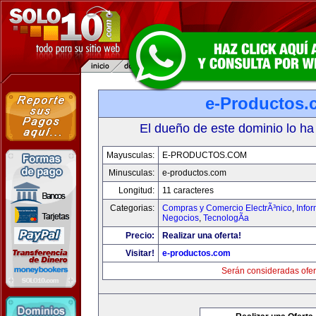
e-Productos.
El dueño de este dominio lo ha
Mayusculas:
E-PRODUCTOS.COM
Minusculas:
e-productos.com
Longitud:
11 caracteres
Categorias:
Compras y Comercio ElectrÃ³nico
,
Info
Negocios
,
TecnologÃ­a
Precio:
Realizar una oferta!
Visitar!
e-productos.com
Serán consideradas ofer