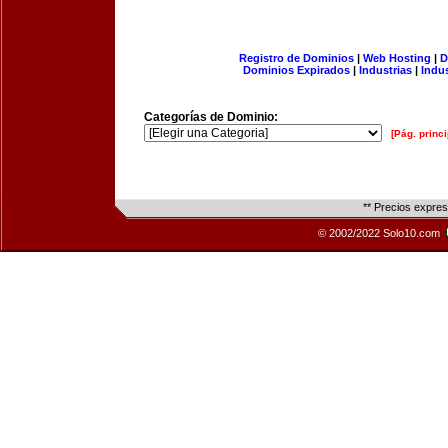
Registro de Dominios
|
Web Hosting
|
D
Dominios Expirados
|
Industrias
|
Indu
Categorías de Dominio:
[Pág. princi
** Precios expre
© 2002/2022 Solo10.com