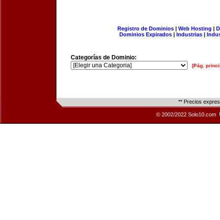
Registro de Dominios
|
Web Hosting
|
D
Dominios Expirados
|
Industrias
|
Indu
Categorías de Dominio:
[Pág. princi
** Precios expre
© 2002/2022 Solo10.com