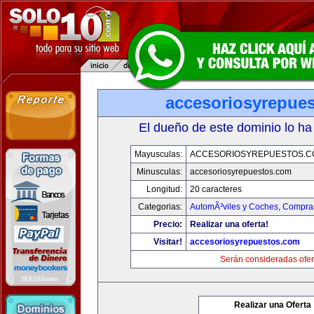
accesoriosyrepue
El dueño de este dominio lo ha
Mayusculas:
ACCESORIOSYREPUESTOS.C
Minusculas:
accesoriosyrepuestos.com
Longitud:
20 caracteres
Categorias:
AutomÃ³viles y Coches
,
Compras
Precio:
Realizar una oferta!
Visitar!
accesoriosyrepuestos.com
Serán consideradas ofer
Realizar una Oferta