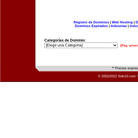
Registro de Dominios
|
Web Hosting
|
D
Dominios Expirados
|
Industrias
|
Indu
Categorías de Dominio:
[Pág. princi
** Precios expre
© 2002/2022 Solo10.com