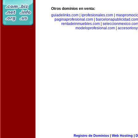
Otros dominios en venta:
guiadelinks.com
|
iprofesionales.com
|
maspromoci
paginaprofesional.com
|
barcelonapublicidad.co
rentadeinmuebles.com
|
seleccionmexico.co
modeloprofesional.com
|
accesorios
Registro de Dominios
|
Web Hosting
|
D