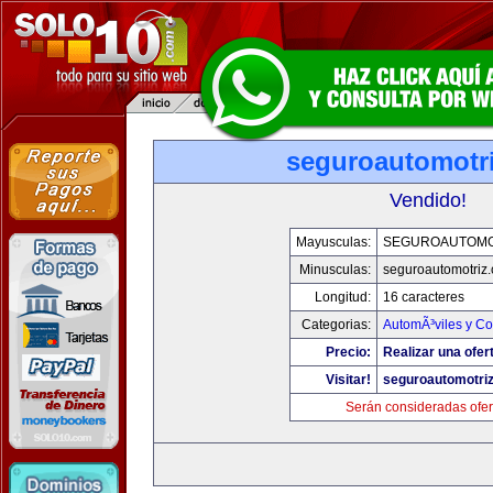
seguroautomotr
Vendido!
Mayusculas:
SEGUROAUTOMO
Minusculas:
seguroautomotriz
Longitud:
16 caracteres
Categorias:
AutomÃ³viles y C
Precio:
Realizar una ofer
Visitar!
seguroautomotri
Serán consideradas ofer