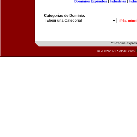
Dominios Expirados
|
Industrias
|
Indu
Categorías de Dominio:
[Pág. princi
** Precios expre
© 2002/2022 Solo10.com