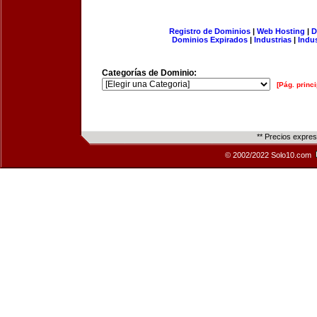
Registro de Dominios
|
Web Hosting
|
D
Dominios Expirados
|
Industrias
|
Indu
Categorías de Dominio:
[Pág. princi
** Precios expre
© 2002/2022 Solo10.com