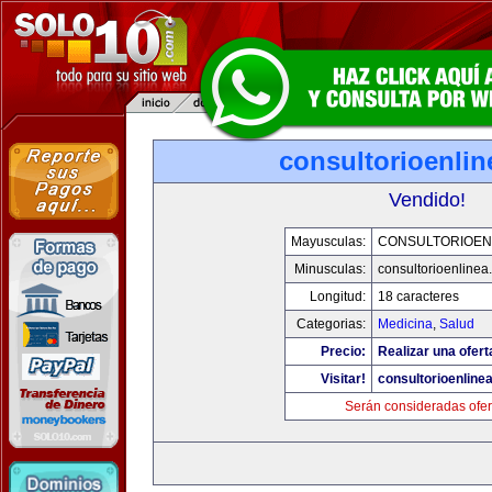
consultorioenli
Vendido!
Mayusculas:
CONSULTORIOEN
Minusculas:
consultorioenlinea
Longitud:
18 caracteres
Categorias:
Medicina
,
Salud
Precio:
Realizar una ofert
Visitar!
consultorioenline
Serán consideradas ofer